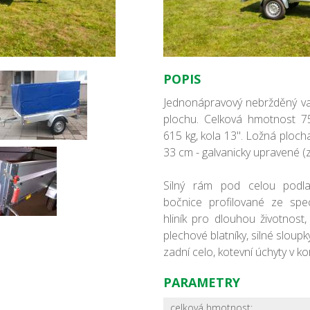
POPIS
Jednonápravový nebržděný va
plochu. Celková hmotnost 75
615 kg, kola 13". Ložná ploch
33 cm - galvanicky upravené (zi
Silný rám pod celou podlah
bočnice profilované ze spec
hliník pro dlouhou životnost, 
plechové blatníky, silné sloup
zadní celo, kotevní úchyty v ko
PARAMETRY
celková hmotnost: