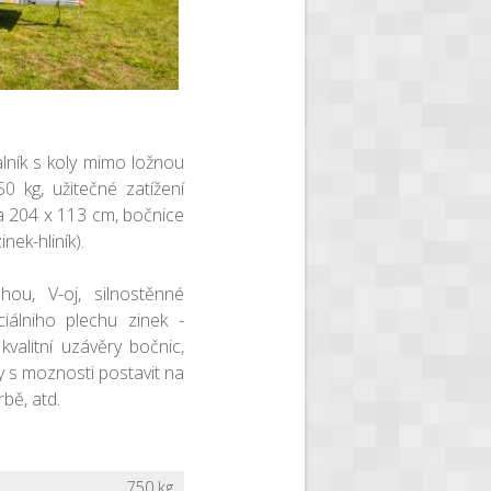
lník s koly mimo ložnou
0 kg, užitečné zatížení
a 204 x 113 cm, bočnice
nek-hliník).
ou, V-oj, silnostěnné
iálniho plechu zinek -
kvalitní uzávěry bočnic,
ky s moznosti postavit na
rbě, atd.
750 kg