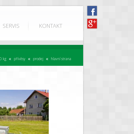
SERVIS
KONTAKT
0 kg
přívěsy
prodej
hlavní strana