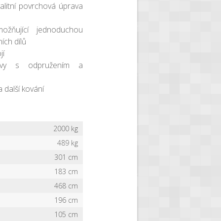
alitní povrchová úprava
ožňující jednoduchou
ch dílů
jí
ravy s odpružením a
a další kování
2000 kg
489 kg
301 cm
183 cm
468 cm
196 cm
105 cm