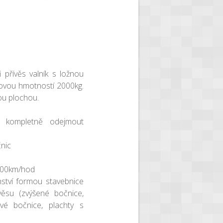
 přívěs valník s ložnou
ovou hmotností 2000kg.
nou plochou.
e kompletně odejmout
čnic
 100km/hod
nství formou stavebnice
ívěsu (zvýšené bočnice,
žové bočnice, plachty s