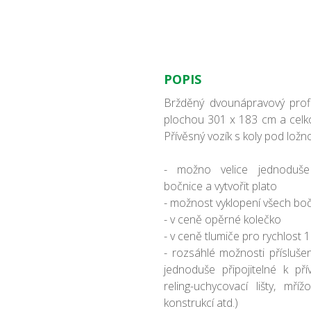
POPIS
Bržděný dvounápravový profi
plochou 301 x 183 cm a celk
Přívěsný vozík s koly pod lož
- možno velice jednoduš
bočnice a vytvořit plato
- možnost vyklopení všech bo
- v ceně opěrné kolečko
- v ceně tlumiče pro rychlost
- rozsáhlé možnosti přísluše
jednoduše připojitelné k př
reling-uchycovací lišty, mří
konstrukcí atd.)