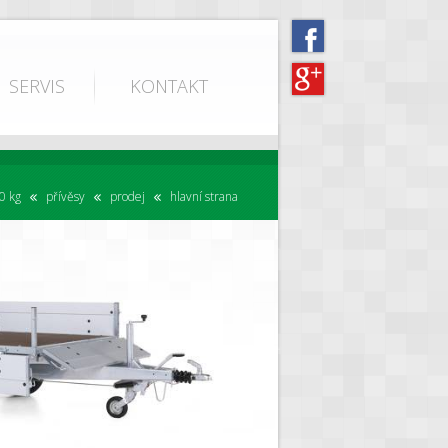
SERVIS
KONTAKT
0 kg
přívěsy
prodej
hlavní strana